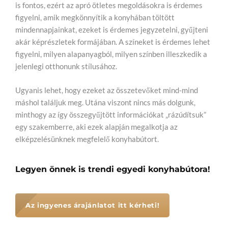
is fontos, ezért az apró ötletes megoldásokra is érdemes
figyelni, amik megkönnyítik a konyhában töltött
mindennapjainkat, ezeket is érdemes jegyzetelni, gyűjteni
akár képrészletek formájában. A színeket is érdemes lehet
figyelni, milyen alapanyagból, milyen színben illeszkedik a
jelenlegi otthonunk stílusához.
Ugyanis lehet, hogy ezeket az összetevőket mind-mind
máshol találjuk meg. Utána viszont nincs más dolgunk,
minthogy az így összegyűjtött információkat „rázúdítsuk”
egy szakemberre, aki ezek alapján megalkotja az
elképzelésünknek megfelelő konyhabútort.
Legyen önnek is trendi egyedi konyhabútora!
Az ingyenes árajánlatot itt kérheti!