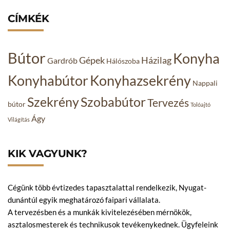
CÍMKÉK
Bútor
Konyha
Gépek
Házilag
Gardrób
Hálószoba
Konyhabútor
Konyhazsekrény
Nappali
Szekrény
Szobabútor
Tervezés
bútor
Tolóajtó
Ágy
Világítás
KIK VAGYUNK?
Cégünk több évtizedes tapasztalattal rendelkezik, Nyugat-
dunántúl egyik meghatározó faipari vállalata.
A tervezésben és a munkák kivitelezésében mérnökök,
asztalosmesterek és technikusok tevékenykednek. Ügyfeleink