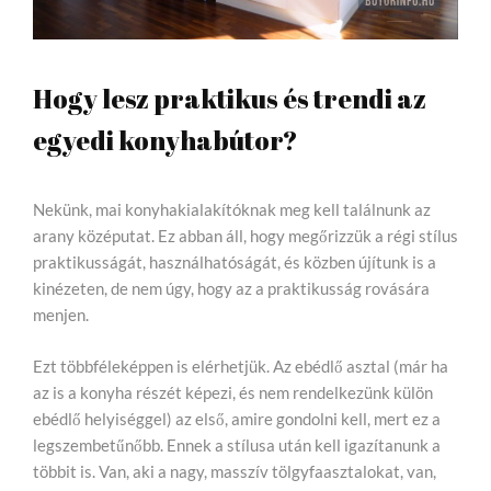
Hogy lesz praktikus és trendi az
egyedi konyhabútor?
Nekünk, mai konyhakialakítóknak meg kell találnunk az
arany középutat. Ez abban áll, hogy megőrizzük a régi stílus
praktikusságát, használhatóságát, és közben újítunk is a
kinézeten, de nem úgy, hogy az a praktikusság rovására
menjen.
Ezt többféleképpen is elérhetjük. Az ebédlő asztal (már ha
az is a konyha részét képezi, és nem rendelkezünk külön
ebédlő helyiséggel) az első, amire gondolni kell, mert ez a
legszembetűnőbb. Ennek a stílusa után kell igazítanunk a
többit is. Van, aki a nagy, masszív tölgyfaasztalokat, van,