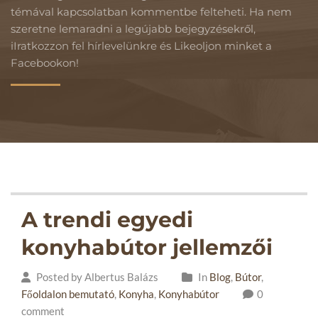
témával kapcsolatban kommentbe felteheti. Ha nem
szeretne lemaradni a legújabb bejegyzésekről,
iIratkozzon fel hírlevelünkre és Likeoljon minket a
Facebookon!
A trendi egyedi
konyhabútor jellemzői
Posted by Albertus Balázs
In
Blog
,
Bútor
,
Főoldalon bemutató
,
Konyha
,
Konyhabútor
0
comment