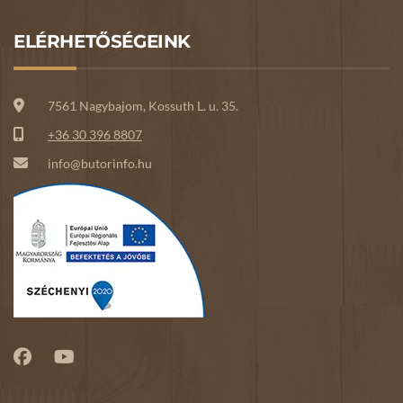
ELÉRHETŐSÉGEINK
7561 Nagybajom, Kossuth L. u. 35.
+36 30 396 8807
info@butorinfo.hu