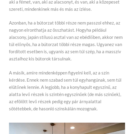
aki a fémet, van, aki az alacsonyt, és van, aki a közepeset
szereti, mindenkinek más és más az ízlése.
Azonban, ha a bútorzat többi része nem passzol ehhez, az
nagyon elronthatja az összhatást. Hogyha például
alacsony, japán stílusú asztal van az ebédlőben, akkor nem
túl előnyös, ha a bútorzat többi része magas. Ugyanez van
fordított esetben is, ugyanis az sem túl szép, ha a masszív
asztalhoz kis bútorok társulnak.
A másik, amire mindenképpen figyelni kell, az a szín
kérdése. Ennek nem szabad sem túl egyhangúnak, sem túl
elütőnek lennie. A legjobb, ha a konyhapult egyszínű, az
alatta levő részek is szintén egyszínűek (de más színűek),
az efölött levő részek pedig egy pár árnyalattal
sötétebbek, de hasonló színskálán mozognak.