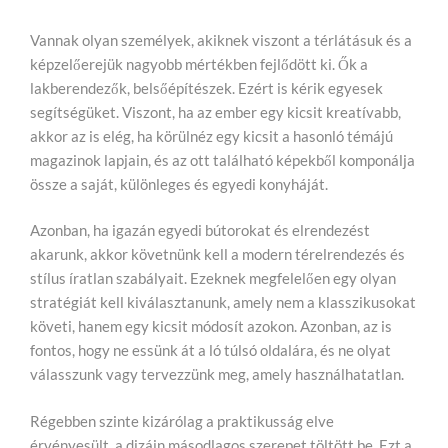
Vannak olyan személyek, akiknek viszont a térlátásuk és a
képzelőerejük nagyobb mértékben fejlődött ki. Ők a
lakberendezők, belsőépítészek. Ezért is kérik egyesek
segítségüket. Viszont, ha az ember egy kicsit kreatívabb,
akkor az is elég, ha körülnéz egy kicsit a hasonló témájú
magazinok lapjain, és az ott található képekből komponálja
össze a saját, különleges és egyedi konyháját.
Azonban, ha igazán egyedi bútorokat és elrendezést
akarunk, akkor követnünk kell a modern térelrendezés és
stílus íratlan szabályait. Ezeknek megfelelően egy olyan
stratégiát kell kiválasztanunk, amely nem a klasszikusokat
követi, hanem egy kicsit módosít azokon. Azonban, az is
fontos, hogy ne essünk át a ló túlsó oldalára, és ne olyat
válasszunk vagy tervezzünk meg, amely használhatatlan.
Régebben szinte kizárólag a praktikusság elve
érvényesült, a dizájn másodlagos szerepet töltött be. Ezt a