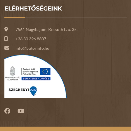
ELÉRHETŐSÉGEINK
7561 Nagybajom, Kossuth L. u. 35.
+36 30 396 8807
info@butorinfo.hu