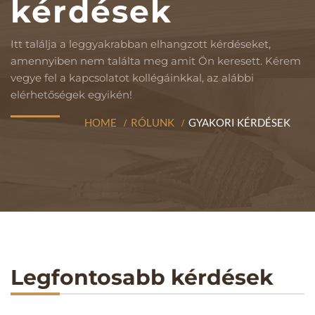
kérdések
Itt találja a leggyakrabban elhangzott kérdéseket,
amennyiben nem találta meg amit Ön keresett. Kérem
vegye fel a kapcsolatot kollégáinkkal, az alábbi
elérhetőségek egyikén!
HOME
RÓLUNK
GYAKORI KÉRDÉSEK
Legfontosabb kérdések