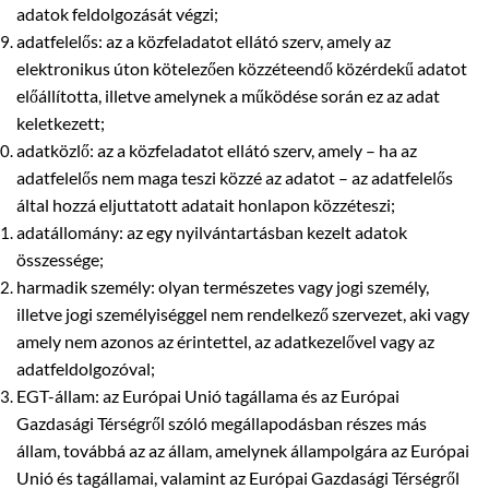
adatok feldolgozását végzi;
adatfelelős: az a közfeladatot ellátó szerv, amely az
elektronikus úton kötelezően közzéteendő közérdekű adatot
előállította, illetve amelynek a működése során ez az adat
keletkezett;
adatközlő: az a közfeladatot ellátó szerv, amely – ha az
adatfelelős nem maga teszi közzé az adatot – az adatfelelős
által hozzá eljuttatott adatait honlapon közzéteszi;
adatállomány: az egy nyilvántartásban kezelt adatok
összessége;
harmadik személy: olyan természetes vagy jogi személy,
illetve jogi személyiséggel nem rendelkező szervezet, aki vagy
amely nem azonos az érintettel, az adatkezelővel vagy az
adatfeldolgozóval;
EGT-állam: az Európai Unió tagállama és az Európai
Gazdasági Térségről szóló megállapodásban részes más
állam, továbbá az az állam, amelynek állampolgára az Európai
Unió és tagállamai, valamint az Európai Gazdasági Térségről