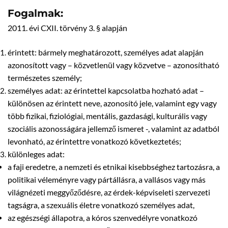
Fogalmak:
2011. évi CXII. törvény 3. § alapján
érintett: bármely meghatározott, személyes adat alapján
azonosított vagy – közvetlenül vagy közvetve – azonosítható
természetes személy;
személyes adat: az érintettel kapcsolatba hozható adat –
különösen az érintett neve, azonosító jele, valamint egy vagy
több fizikai, fiziológiai, mentális, gazdasági, kulturális vagy
szociális azonosságára jellemző ismeret -, valamint az adatból
levonható, az érintettre vonatkozó következtetés;
különleges adat:
a faji eredetre, a nemzeti és etnikai kisebbséghez tartozásra, a
politikai véleményre vagy pártállásra, a vallásos vagy más
világnézeti meggyőződésre, az érdek-képviseleti szervezeti
tagságra, a szexuális életre vonatkozó személyes adat,
az egészségi állapotra, a kóros szenvedélyre vonatkozó