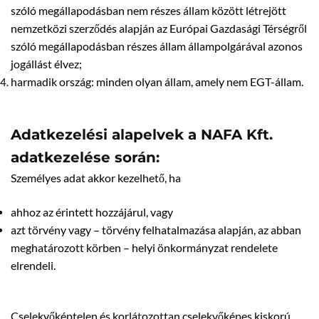
szóló megállapodásban nem részes állam között létrejött
nemzetközi szerződés alapján az Európai Gazdasági Térségről
szóló megállapodásban részes állam állampolgárával azonos
jogállást élvez;
harmadik ország: minden olyan állam, amely nem EGT-állam.
Adatkezelési alapelvek a NAFA Kft.
adatkezelése során:
Személyes adat akkor kezelhető, ha
ahhoz az érintett hozzájárul, vagy
azt törvény vagy – törvény felhatalmazása alapján, az abban
meghatározott körben – helyi önkormányzat rendelete
elrendeli.
Cselekvőképtelen és korlátozottan cselekvőképes kiskorú