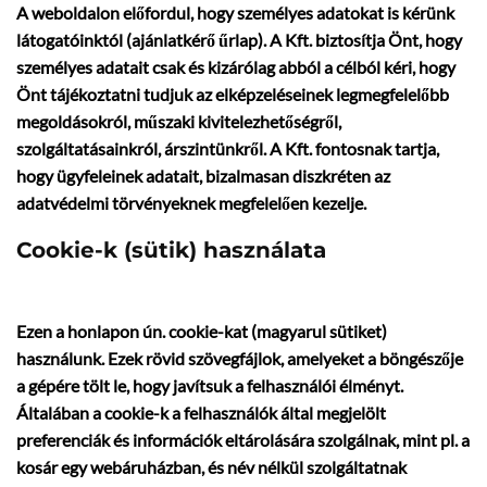
A weboldalon előfordul, hogy személyes adatokat is kérünk
látogatóinktól (ajánlatkérő űrlap). A Kft. biztosítja Önt, hogy
személyes adatait csak és kizárólag abból a célból kéri, hogy
Önt tájékoztatni tudjuk az elképzeléseinek legmegfelelőbb
megoldásokról, műszaki kivitelezhetőségről,
szolgáltatásainkról, árszintünkről. A Kft. fontosnak tartja,
hogy ügyfeleinek adatait, bizalmasan diszkréten az
adatvédelmi törvényeknek megfelelően kezelje.
Cookie-k (sütik) használata
Ezen a honlapon ún. cookie-kat (magyarul sütiket)
használunk. Ezek rövid szövegfájlok, amelyeket a böngészője
a gépére tölt le, hogy javítsuk a felhasználói élményt.
Általában a cookie-k a felhasználók által megjelölt
preferenciák és információk eltárolására szolgálnak, mint pl. a
kosár egy webáruházban, és név nélkül szolgáltatnak