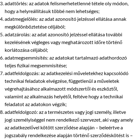
adattörlés: az adatok felismerhetetlenné tétele oly módon,
hogy a helyreállításuk többé nem lehetséges;
adatmegjelölés: az adat azonosító jelzéssel ellátása annak
megkülönböztetése céljából;
adatzárolás: az adat azonosító jelzéssel ellátása további
kezelésének végleges vagy meghatározott időre történő
korlátozása céljából;
adatmegsemmisítés: az adatokat tartalmazó adathordozó
teljes fizikai megsemmisítése;
adatfeldolgozás: az adatkezelési műveletekhez kapcsolódó
technikai feladatok elvégzése, függetlenül a műveletek
végrehajtásához alkalmazott módszertől és eszköztől,
valamint az alkalmazás helyétől, feltéve hogy a technikai
feladatot az adatokon végzik;
adatfeldolgozó: az a természetes vagy jogi személy, illetve
jogi személyiséggel nem rendelkező szervezet, aki vagy amely
az adatkezelővel kötött szerződése alapján – beleértve a
jogszabály rendelkezése alapján történő szerződéskötést is –