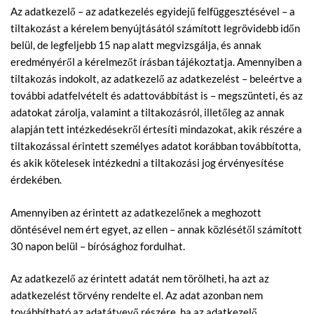
Az adatkezelő – az adatkezelés egyidejű felfüggesztésével – a
tiltakozást a kérelem benyújtásától számított legrövidebb időn
belül, de legfeljebb 15 nap alatt megvizsgálja, és annak
eredményéről a kérelmezőt írásban tájékoztatja. Amennyiben a
tiltakozás indokolt, az adatkezelő az adatkezelést – beleértve a
további adatfelvételt és adattovábbítást is – megszünteti, és az
adatokat zárolja, valamint a tiltakozásról, illetőleg az annak
alapján tett intézkedésekről értesíti mindazokat, akik részére a
tiltakozással érintett személyes adatot korábban továbbította,
és akik kötelesek intézkedni a tiltakozási jog érvényesítése
érdekében.
Amennyiben az érintett az adatkezelőnek a meghozott
döntésével nem ért egyet, az ellen – annak közlésétől számított
30 napon belül – bírósághoz fordulhat.
Az adatkezelő az érintett adatát nem törölheti, ha azt az
adatkezelést törvény rendelte el. Az adat azonban nem
továbbítható az adatátvevő részére, ha az adatkezelő