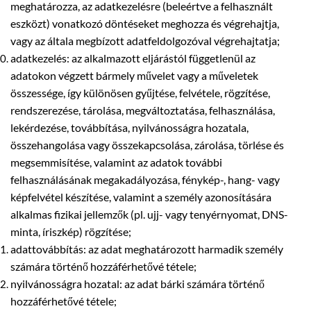
meghatározza, az adatkezelésre (beleértve a felhasznált
eszközt) vonatkozó döntéseket meghozza és végrehajtja,
vagy az általa megbízott adatfeldolgozóval végrehajtatja;
adatkezelés: az alkalmazott eljárástól függetlenül az
adatokon végzett bármely művelet vagy a műveletek
összessége, így különösen gyűjtése, felvétele, rögzítése,
rendszerezése, tárolása, megváltoztatása, felhasználása,
lekérdezése, továbbítása, nyilvánosságra hozatala,
összehangolása vagy összekapcsolása, zárolása, törlése és
megsemmisítése, valamint az adatok további
felhasználásának megakadályozása, fénykép-, hang- vagy
képfelvétel készítése, valamint a személy azonosítására
alkalmas fizikai jellemzők (pl. ujj- vagy tenyérnyomat, DNS-
minta, íriszkép) rögzítése;
adattovábbítás: az adat meghatározott harmadik személy
számára történő hozzáférhetővé tétele;
nyilvánosságra hozatal: az adat bárki számára történő
hozzáférhetővé tétele;