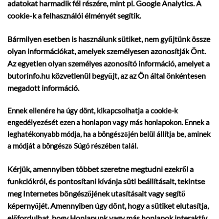
adatokat harmadik fél részére, mint pl. Google Analytics. A
cookie-k a felhasználói élményét segítik.
Bármilyen esetben is használunk sütiket, nem gyűjtünk össze
olyan információkat, amelyek személyesen azonosítják Önt.
Az egyetlen olyan személyes azonosító információ, amelyet a
butorinfo.hu közvetlenül begyűjt, az az Ön által önkéntesen
megadott információ.
Ennek ellenére ha úgy dönt, kikapcsolhatja a cookie-k
engedélyezését ezen a honlapon vagy más honlapokon. Ennek a
leghatékonyabb módja, ha a böngészőjén belül állítja be, aminek
a módját a böngésző Súgó részében talál.
Kérjük, amennyiben többet szeretne megtudni ezekről a
funkciókról, és pontosítani kívánja süti beállításait, tekintse
meg Internetes böngészőjének utasításait vagy segítő
képernyőjét. Amennyiben úgy dönt, hogy a sütiket elutasítja,
előfordulhat, hogy Honlapunk vagy más honlapok interaktív