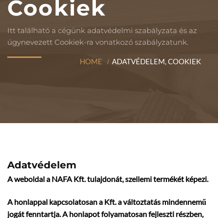
Cookiek
Itt található a cégünk adatvédelmi szabályzata és az
úgynevezett Cookiek-ra vonatkozó szabályzatunk.
HOME
ADATVÉDELEM, COOKIEK
Adatvédelem
A weboldal a NAFA Kft. tulajdonát, szellemi termékét képezi.
A honlappal kapcsolatosan a Kft. a változtatás mindennemű
jogát fenntartja. A honlapot folyamatosan fejleszti részben,