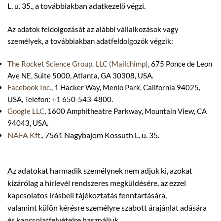
L. u. 35., a továbbiakban adatkezelő végzi.
Az adatok feldolgozását az alábbi vállalkozások vagy
személyek, a továbbiakban adatfeldolgozók végzik:
The Rocket Science Group, LLC (Mailchimp)
, 675 Ponce de Leon
Ave NE, Suite 5000, Atlanta, GA 30308, USA.
Facebook Inc.
, 1 Hacker Way, Menlo Park, California 94025,
USA, Telefon: +1 650-543-4800.
Google LLC
, 1600 Amphitheatre Parkway, Mountain View, CA
94043, USA.
NAFA Kft.
, 7561 Nagybajom Kossuth L. u. 35.
Az adatokat harmadik személynek nem adjuk ki, azokat
kizárólag a hírlevél rendszeres megküldésére, az ezzel
kapcsolatos írásbeli tájékoztatás fenntartására,
valamint
külön kérésre
személyre szabott árajánlat adására
és kapcsolatfelvételre használjuk.