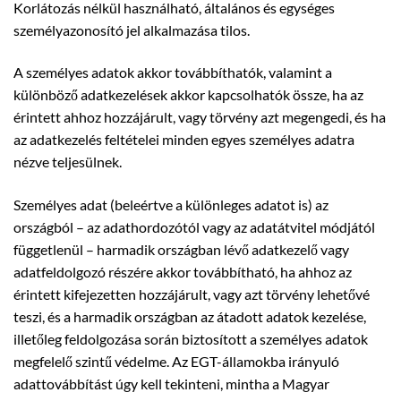
Korlátozás nélkül használható, általános és egységes
személyazonosító jel alkalmazása tilos.
A személyes adatok akkor továbbíthatók, valamint a
különböző adatkezelések akkor kapcsolhatók össze, ha az
érintett ahhoz hozzájárult, vagy törvény azt megengedi, és ha
az adatkezelés feltételei minden egyes személyes adatra
nézve teljesülnek.
Személyes adat (beleértve a különleges adatot is) az
országból – az adathordozótól vagy az adatátvitel módjától
függetlenül – harmadik országban lévő adatkezelő vagy
adatfeldolgozó részére akkor továbbítható, ha ahhoz az
érintett kifejezetten hozzájárult, vagy azt törvény lehetővé
teszi, és a harmadik országban az átadott adatok kezelése,
illetőleg feldolgozása során biztosított a személyes adatok
megfelelő szintű védelme. Az EGT-államokba irányuló
adattovábbítást úgy kell tekinteni, mintha a Magyar