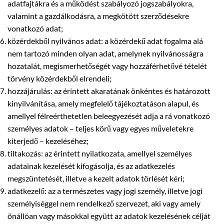
adatfajtákra és a működést szabályozó jogszabályokra,
valamint a gazdálkodásra, a megkötött szerződésekre
vonatkozó adat;
közérdekből nyilvános adat: a közérdekű adat fogalma alá
nem tartozó minden olyan adat, amelynek nyilvánosságra
hozatalát, megismerhetőségét vagy hozzáférhetővé tételét
törvény közérdekből elrendeli;
hozzájárulás: az érintett akaratának önkéntes és határozott
kinyilvánítása, amely megfelelő tájékoztatáson alapul, és
amellyel félreérthetetlen beleegyezését adja a rá vonatkozó
személyes adatok – teljes körű vagy egyes műveletekre
kiterjedő – kezeléséhez;
tiltakozás: az érintett nyilatkozata, amellyel személyes
adatainak kezelését kifogásolja, és az adatkezelés
megszüntetését, illetve a kezelt adatok törlését kéri;
adatkezelő: az a természetes vagy jogi személy, illetve jogi
személyiséggel nem rendelkező szervezet, aki vagy amely
önállóan vagy másokkal együtt az adatok kezelésének célját