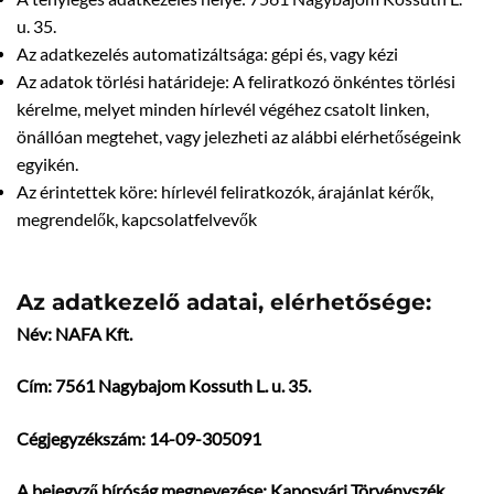
u. 35.
Az adatkezelés automatizáltsága: gépi és, vagy kézi
Az adatok törlési határideje: A feliratkozó önkéntes törlési
kérelme, melyet minden hírlevél végéhez csatolt linken,
önállóan megtehet, vagy jelezheti az alábbi elérhetőségeink
egyikén.
Az érintettek köre: hírlevél feliratkozók, árajánlat kérők,
megrendelők, kapcsolatfelvevők
Az adatkezelő adatai, elérhetősége:
Név: NAFA Kft.
Cím: 7561 Nagybajom Kossuth L. u. 35.
Cégjegyzékszám: 14-09-305091
A bejegyző bíróság megnevezése: Kaposvári Törvényszék