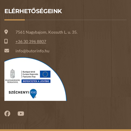
ELÉRHETŐSÉGEINK
7561 Nagybajom, Kossuth L. u. 35.
+36 30 396 8807
info@butorinfo.hu