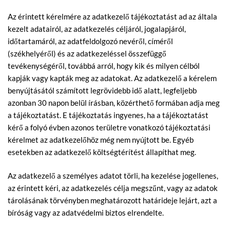
Az érintett kérelmére az adatkezelő tájékoztatást ad az általa
kezelt adatairól, az adatkezelés céljáról, jogalapjáról,
időtartamáról, az adatfeldolgozó nevéről, címéről
(székhelyéről) és az adatkezeléssel összefüggő
tevékenységéről, továbbá arról, hogy kik és milyen célból
kapják vagy kapták meg az adatokat. Az adatkezelő a kérelem
benyújtásától számított legrövidebb idő alatt, legfeljebb
azonban 30 napon belül írásban, közérthető formában adja meg
a tájékoztatást. E tájékoztatás ingyenes, ha a tájékoztatást
kérő a folyó évben azonos területre vonatkozó tájékoztatási
kérelmet az adatkezelőhöz még nem nyújtott be. Egyéb
esetekben az adatkezelő költségtérítést állapíthat meg.
Az adatkezelő a személyes adatot törli, ha kezelése jogellenes,
az érintett kéri, az adatkezelés célja megszűnt, vagy az adatok
tárolásának törvényben meghatározott határideje lejárt, azt a
bíróság vagy az adatvédelmi biztos elrendelte.