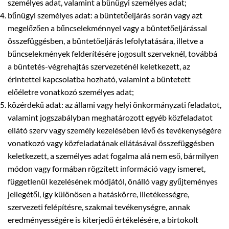
személyes adat, valamint a bűnügyi személyes adat;
bűnügyi személyes adat: a büntetőeljárás során vagy azt
megelőzően a bűncselekménnyel vagy a büntetőeljárással
összefüggésben, a büntetőeljárás lefolytatására, illetve a
bűncselekmények felderítésére jogosult szerveknél, továbbá
a büntetés-végrehajtás szervezeténél keletkezett, az
érintettel kapcsolatba hozható, valamint a büntetett
előéletre vonatkozó személyes adat;
közérdekű adat: az állami vagy helyi önkormányzati feladatot,
valamint jogszabályban meghatározott egyéb közfeladatot
ellátó szerv vagy személy kezelésében lévő és tevékenységére
vonatkozó vagy közfeladatának ellátásával összefüggésben
keletkezett, a személyes adat fogalma alá nem eső, bármilyen
módon vagy formában rögzített információ vagy ismeret,
függetlenül kezelésének módjától, önálló vagy gyűjteményes
jellegétől, így különösen a hatáskörre, illetékességre,
szervezeti felépítésre, szakmai tevékenységre, annak
eredményességére is kiterjedő értékelésére, a birtokolt