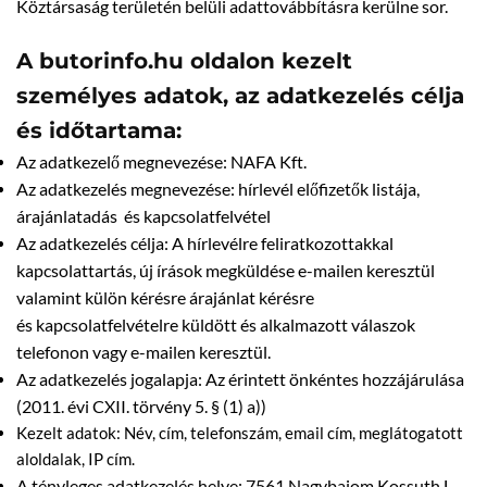
Köztársaság területén belüli adattovábbításra kerülne sor.
A butorinfo.hu oldalon kezelt
személyes adatok, az adatkezelés célja
és időtartama:
Az adatkezelő megnevezése: NAFA Kft.
Az adatkezelés megnevezése: hírlevél előfizetők listája,
árajánlatadás és kapcsolatfelvétel
Az adatkezelés célja: A hírlevélre feliratkozottakkal
kapcsolattartás, új írások megküldése e-mailen keresztül
valamint külön kérésre árajánlat kérésre
és kapcsolatfelvételre küldött és alkalmazott válaszok
telefonon vagy e-mailen keresztül.
Az adatkezelés jogalapja: Az érintett önkéntes hozzájárulása
(2011. évi CXII. törvény 5. § (1) a))
Kezelt adatok: Név, cím, telefonszám, email cím, meglátogatott
aloldalak, IP cím.
A tényleges adatkezelés helye: 7561 Nagybajom Kossuth L.