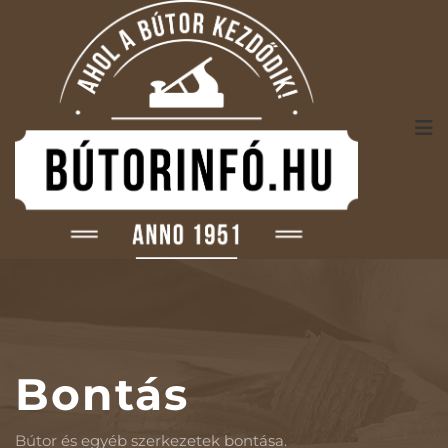
Bontás
Bútor és egyéb szerkezetek bontása.