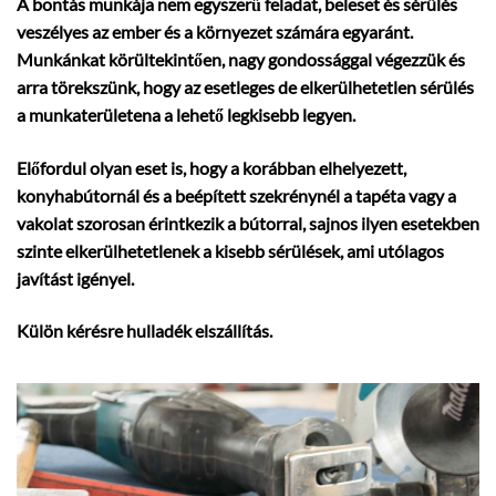
A bontás munkája nem egyszerű feladat, beleset és sérülés
veszélyes az ember és a környezet számára egyaránt.
Munkánkat körültekintően, nagy gondossággal végezzük és
arra törekszünk, hogy az esetleges de elkerülhetetlen sérülés
a munkaterületena a lehető legkisebb legyen.
Előfordul olyan eset is, hogy a korábban elhelyezett,
konyhabútornál és a beépített szekrénynél a tapéta vagy a
vakolat szorosan érintkezik a bútorral, sajnos ilyen esetekben
szinte elkerülhetetlenek a kisebb sérülések, ami utólagos
javítást igényel.
Külön kérésre hulladék elszállítás.