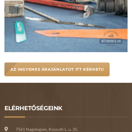
AZ INGYENES ÁRAJÁNLATOT ITT KÉRHETI!
ELÉRHETŐSÉGEINK
7561 Nagybajom, Kossuth L. u. 35.