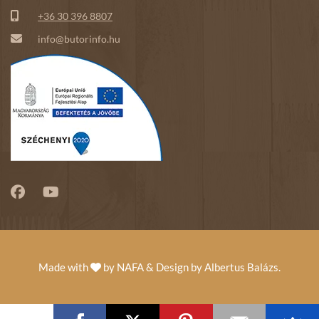
+36 30 396 8807
info@butorinfo.hu
Made with
by
NAFA
& Design by
Albertus Balázs
.