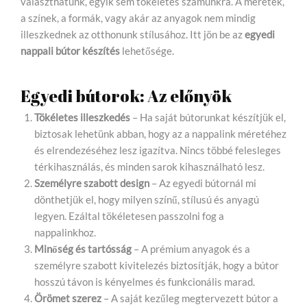
választhatunk, egyik sem tökéletes számunkra. A méretek,
a színek, a formák, vagy akár az anyagok nem mindig
illeszkednek az otthonunk stílusához. Itt jön be az
egyedi
nappali bútor készítés
lehetősége.
Egyedi bútorok: Az előnyök
Tökéletes illeszkedés
– Ha saját bútorunkat készítjük el,
biztosak lehetünk abban, hogy az a nappalink méretéhez
és elrendezéséhez lesz igazítva. Nincs többé felesleges
térkihasználás, és minden sarok kihasználható lesz.
Személyre szabott design
– Az egyedi bútornál mi
dönthetjük el, hogy milyen színű, stílusú és anyagú
legyen. Ezáltal tökéletesen passzolni fog a
nappalinkhoz.
Minőség és tartósság
– A prémium anyagok és a
személyre szabott kivitelezés biztosítják, hogy a bútor
hosszú távon is kényelmes és funkcionális marad.
Örömet szerez
– A saját kezűleg megtervezett bútor a