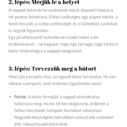
2. lépés: Mérjük le a helyet
A nappali bútorok tervezésének másik alapvető lépése a
tér pontos felmérése. Ehhez szükséges egy alapos mérés: a
falak hosszát, a szoba szélességét és a különböző sarkokat
is vegyük figyelembe.
Egy jól elhelyezett bútordarab csodát tehet a tér
érzékelésével – ne hagyjuk, hogy egy túl nagy vagy túl kicsi
bútor tönkretegye a nappali hangulatát.
3. lépés: Tervezzük meg a bútort
Most jön a kreatív rész: az egyedi bútor tervezése. Itt van
néhány szempont, amit érdemes figyelembe venni:
Forma
: A bútor formáját a nappali elrendezése
határozza meg. Ha kis térben dolgozunk, érdemes a
falhoz illeszkedő, kompakt formákat választani.
Nagyobb helyiséghez bátrabban választunk szabadon
álló, robusztusabb bútorokat.