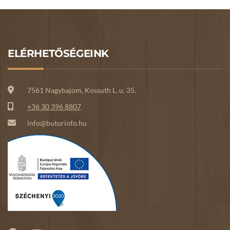
ELÉRHETŐSÉGEINK
7561 Nagybajom, Kossuth L. u. 35.
+36 30 396 8807
info@butorinfo.hu