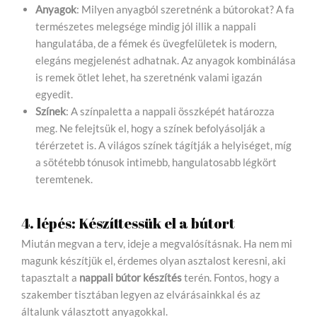
Anyagok
: Milyen anyagból szeretnénk a bútorokat? A fa
természetes melegsége mindig jól illik a nappali
hangulatába, de a fémek és üvegfelületek is modern,
elegáns megjelenést adhatnak. Az anyagok kombinálása
is remek ötlet lehet, ha szeretnénk valami igazán
egyedit.
Színek
: A színpaletta a nappali összképét határozza
meg. Ne felejtsük el, hogy a színek befolyásolják a
térérzetet is. A világos színek tágítják a helyiséget, míg
a sötétebb tónusok intimebb, hangulatosabb légkört
teremtenek.
4. lépés: Készíttessük el a bútort
Miután megvan a terv, ideje a megvalósításnak. Ha nem mi
magunk készítjük el, érdemes olyan asztalost keresni, aki
tapasztalt a
nappali bútor készítés
terén. Fontos, hogy a
szakember tisztában legyen az elvárásainkkal és az
általunk választott anyagokkal.