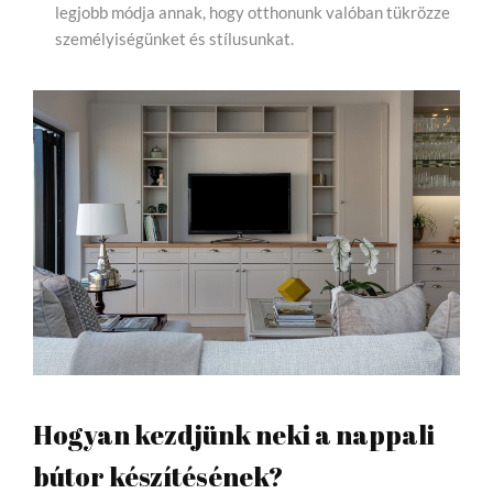
legjobb módja annak, hogy otthonunk valóban tükrözze
személyiségünket és stílusunkat.
Hogyan kezdjünk neki a nappali
bútor készítésének?