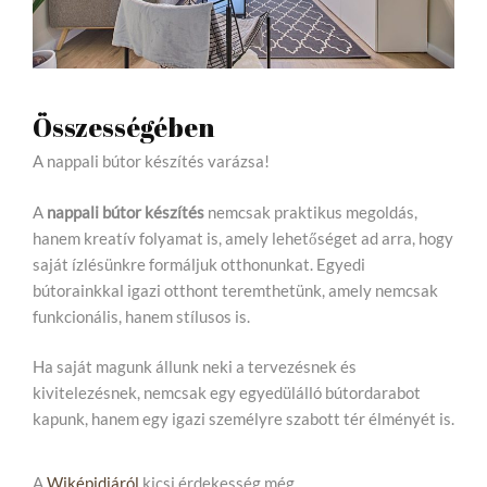
Összességében
A nappali bútor készítés varázsa!
A
nappali bútor készítés
nemcsak praktikus megoldás,
hanem kreatív folyamat is, amely lehetőséget ad arra, hogy
saját ízlésünkre formáljuk otthonunkat. Egyedi
bútorainkkal igazi otthont teremthetünk, amely nemcsak
funkcionális, hanem stílusos is.
Ha saját magunk állunk neki a tervezésnek és
kivitelezésnek, nemcsak egy egyedülálló bútordarabot
kapunk, hanem egy igazi személyre szabott tér élményét is.
A
Wiképidiáról
kicsi érdekesség még…