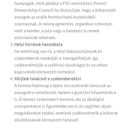
faanyagok, mint például a FSC-minősítésű (Forest
Stewardship Council) fa, biztosítják, hogy a felhasznált
anyagok az erdők fenntartható kezeléséből
származnak. A műanyagmentes, organikus szövetek,
mint a kender, a juta vagy a bambusz is remek
alternatívák lehetnek.
Helyi források használata
Ha lehetőség van rá, a helyi bútorasztalosok és
szakemberek munkáját is támogathatjuk, így
csökkenthetjük a szállítási távolságot és az ehhez
kapcsolódó környezeti terhelést.
Kérjünk tanácsot a szakemberektől
A fenntarthatóság a bútor tervezésénél nemcsak az
anyagokra vonatkozik, hanem a gyártási folyamatokra
is. Érdemes szakembert keresni, aki az ökológiai
szempontokat is figyelembe veszi, és segíthet olyan
megoldásokat találni, amelyek csökkenthetik a bútorok
előállításának környezeti hatásait.