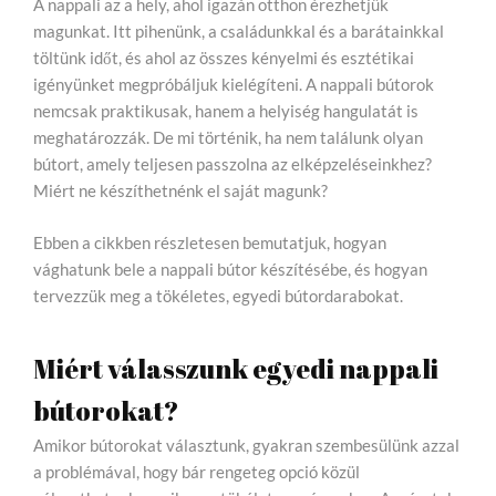
A nappali az a hely, ahol igazán otthon érezhetjük
magunkat. Itt pihenünk, a családunkkal és a barátainkkal
töltünk időt, és ahol az összes kényelmi és esztétikai
igényünket megpróbáljuk kielégíteni. A nappali bútorok
nemcsak praktikusak, hanem a helyiség hangulatát is
meghatározzák. De mi történik, ha nem találunk olyan
bútort, amely teljesen passzolna az elképzeléseinkhez?
Miért ne készíthetnénk el saját magunk?
Ebben a cikkben részletesen bemutatjuk, hogyan
vághatunk bele a nappali bútor készítésébe, és hogyan
tervezzük meg a tökéletes, egyedi bútordarabokat.
Miért válasszunk egyedi nappali
bútorokat?
Amikor bútorokat választunk, gyakran szembesülünk azzal
a problémával, hogy bár rengeteg opció közül