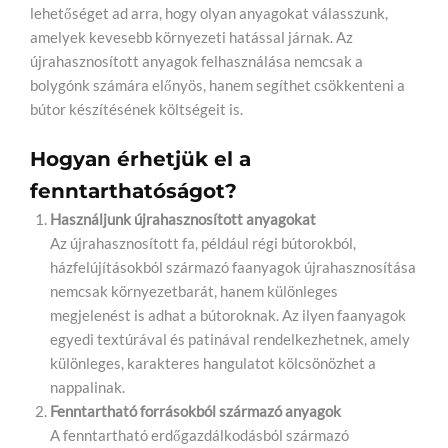
lehetőséget ad arra, hogy olyan anyagokat válasszunk,
amelyek kevesebb környezeti hatással járnak. Az
újrahasznosított anyagok felhasználása nemcsak a
bolygónk számára előnyös, hanem segíthet csökkenteni a
bútor készítésének költségeit is.
Hogyan érhetjük el a
fenntarthatóságot?
Használjunk újrahasznosított anyagokat
Az újrahasznosított fa, például régi bútorokból,
házfelújításokból származó faanyagok újrahasznosítása
nemcsak környezetbarát, hanem különleges
megjelenést is adhat a bútoroknak. Az ilyen faanyagok
egyedi textúrával és patinával rendelkezhetnek, amely
különleges, karakteres hangulatot kölcsönözhet a
nappalinak.
Fenntartható forrásokból származó anyagok
A fenntartható erdőgazdálkodásból származó