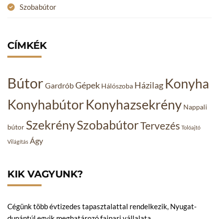
Szobabútor
CÍMKÉK
Bútor
Konyha
Gépek
Házilag
Gardrób
Hálószoba
Konyhabútor
Konyhazsekrény
Nappali
Szekrény
Szobabútor
Tervezés
bútor
Tolóajtó
Ágy
Világítás
KIK VAGYUNK?
Cégünk több évtizedes tapasztalattal rendelkezik, Nyugat-
dunántúl egyik meghatározó faipari vállalata.