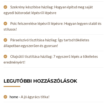
Szekrény készítése házilag: Hogyan építsd meg saját
egyedi bútorodat lépésről lépésre
Polc felszerelése lépésről lépésre: Hogyan legyen stabil és
stílusos!
Páraelszívó tisztítása házilag: Így tartsd tökéletes
állapotban egyszerűen és gyorsan!
Olajsütő tisztítása házilag: 7 egyszerű lépés a tökéletes
eredményért!
LEGUTÓBBI HOZZÁSZÓLÁSOK
home
-
A jó ágyrács titka!