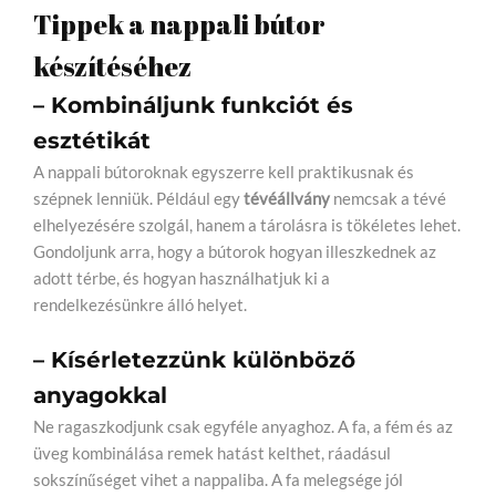
Tippek a nappali bútor
készítéséhez
– Kombináljunk funkciót és
esztétikát
A nappali bútoroknak egyszerre kell praktikusnak és
szépnek lenniük. Például egy
tévéállvány
nemcsak a tévé
elhelyezésére szolgál, hanem a tárolásra is tökéletes lehet.
Gondoljunk arra, hogy a bútorok hogyan illeszkednek az
adott térbe, és hogyan használhatjuk ki a
rendelkezésünkre álló helyet.
– Kísérletezzünk különböző
anyagokkal
Ne ragaszkodjunk csak egyféle anyaghoz. A fa, a fém és az
üveg kombinálása remek hatást kelthet, ráadásul
sokszínűséget vihet a nappaliba. A fa melegsége jól