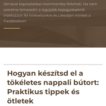
témával kapcsolatban kommentbe felteheti. Ha nem
szeretne lemaradni a legújabb bejegyzésekről,
iIratkozzon fel hírlevelünkre és Likeoljon minket a
Facebookon!
Hogyan készítsd el a
tökéletes nappali bútort:
Praktikus tippek és
ötletek