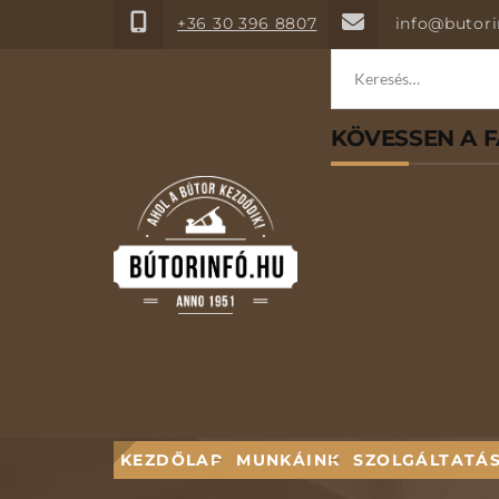
+36 30 396 8807
info@butori
Keresés:
KÖVESSEN A 
KEZDŐLAP
MUNKÁINK
SZOLGÁLTATÁ