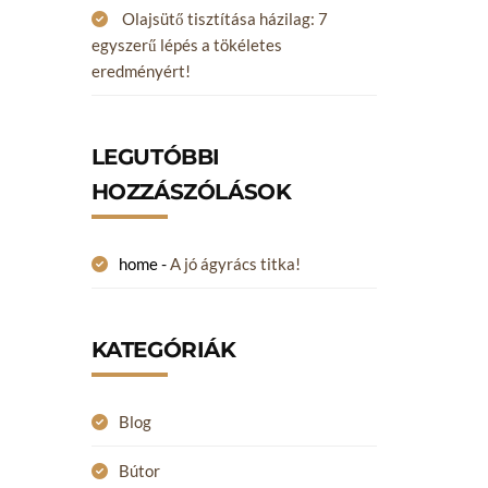
Olajsütő tisztítása házilag: 7
egyszerű lépés a tökéletes
eredményért!
LEGUTÓBBI
HOZZÁSZÓLÁSOK
home
-
A jó ágyrács titka!
KATEGÓRIÁK
Blog
Bútor