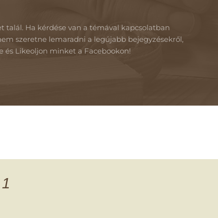
t talál. Ha kérdése van a témával kapcsolatban
em szeretne lemaradni a legújabb bejegyzésekről,
kre és Likeoljon minket a Facebookon!
 1