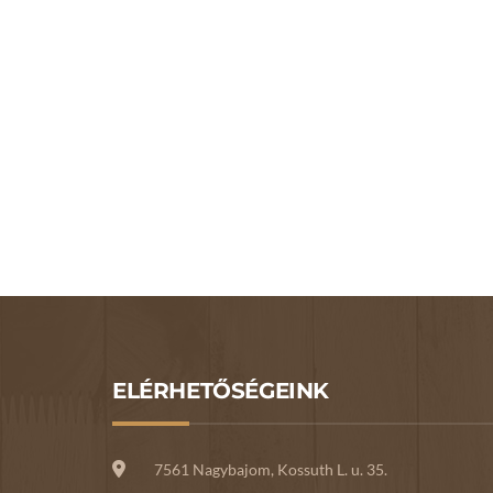
ELÉRHETŐSÉGEINK
7561 Nagybajom, Kossuth L. u. 35.