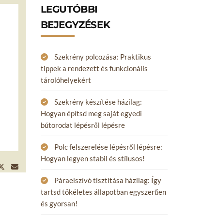
LEGUTÓBBI
BEJEGYZÉSEK
Szekrény polcozása: Praktikus
tippek a rendezett és funkcionális
tárolóhelyekért
Szekrény készítése házilag:
Hogyan építsd meg saját egyedi
bútorodat lépésről lépésre
Polc felszerelése lépésről lépésre:
Hogyan legyen stabil és stílusos!
Páraelszívó tisztítása házilag: Így
tartsd tökéletes állapotban egyszerűen
és gyorsan!