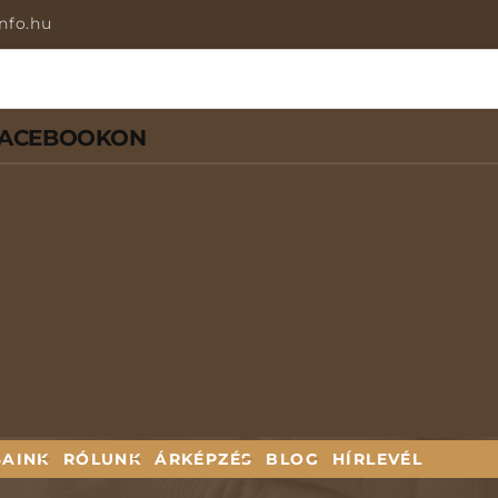
nfo.hu
FACEBOOKON
SAINK
RÓLUNK
ÁRKÉPZÉS
BLOG
HÍRLEVÉL