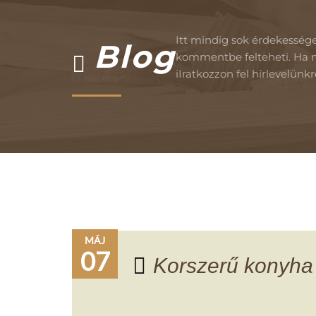
Itt mindig sok érdekessége
Blog
kommentbe felteheti. Ha n
iIratkozzon fel hírlevelün
MÁJ
07
Korszerű konyha