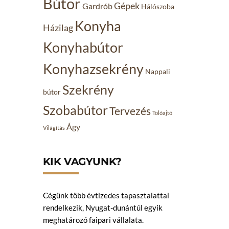
Bútor
Gépek
Gardrób
Hálószoba
Konyha
Házilag
Konyhabútor
Konyhazsekrény
Nappali
Szekrény
bútor
Szobabútor
Tervezés
Tolóajtó
Ágy
Világítás
KIK VAGYUNK?
Cégünk több évtizedes tapasztalattal
rendelkezik, Nyugat-dunántúl egyik
meghatározó faipari vállalata.