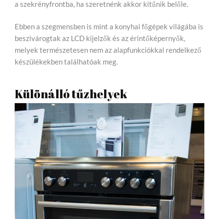
a szekrényfrontba, ha szeretnénk akkor kitűnik belőle.
Ebben a szegmensben is mint a konyhai főgépek világába is
beszivárogtak az LCD kijelzők és az érintőképernyők,
melyek természetesen nem az alapfunkciókkal rendelkező
készülékekben találhatóak meg.
Különálló tűzhelyek