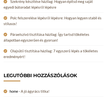
Szekrény készítése házilag: Hogyan építsd meg saját
egyedi bútorodat lépésről lépésre
Polc felszerelése lépésről lépésre: Hogyan legyen stabil és
stílusos!
Páraelszívó tisztítása házilag: Így tartsd tökéletes
állapotban egyszerűen és gyorsan!
Olajsütő tisztítása házilag: 7 egyszerű lépés a tökéletes
eredményért!
LEGUTÓBBI HOZZÁSZÓLÁSOK
home
-
A jó ágyrács titka!