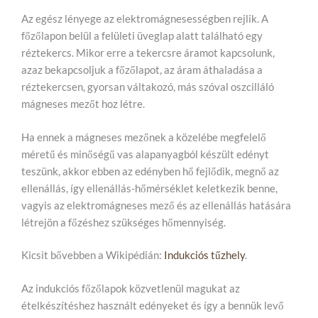
Az egész lényege az elektromágnesességben rejlik. A
főzőlapon belül a felületi üveglap alatt található egy
réztekercs. Mikor erre a tekercsre áramot kapcsolunk,
azaz bekapcsoljuk a főzőlapot, az áram áthaladása a
réztekercsen, gyorsan váltakozó, más szóval oszcilláló
mágneses mezőt hoz létre.
Ha ennek a mágneses mezőnek a közelébe megfelelő
méretű és minőségű vas alapanyagból készült edényt
teszünk, akkor ebben az edényben hő fejlődik, megnő az
ellenállás, így ellenállás-hőmérséklet keletkezik benne,
vagyis az elektromágneses mező és az ellenállás hatására
létrejön a főzéshez szükséges hőmennyiség.
Kicsit bővebben a Wikipédián:
Indukciós tűzhely
.
Az indukciós főzőlapok közvetlenül magukat az
ételkészítéshez használt edényeket és így a bennük levő