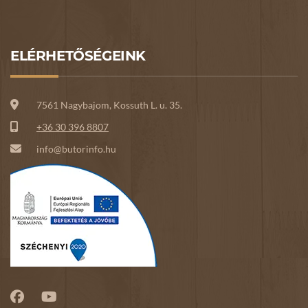
ELÉRHETŐSÉGEINK
7561 Nagybajom, Kossuth L. u. 35.
+36 30 396 8807
info@butorinfo.hu