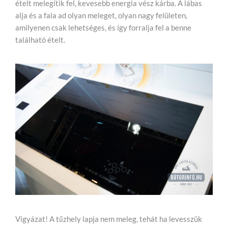
ételt melegítik fel, kevesebb energia vész kárba. A lábas
alja és a fala ad olyan meleget, olyan nagy felületen,
amilyenen csak lehetséges, és így forralja fel a benne
található ételt.
Vigyázat! A tűzhely lapja nem meleg, tehát ha levesszük