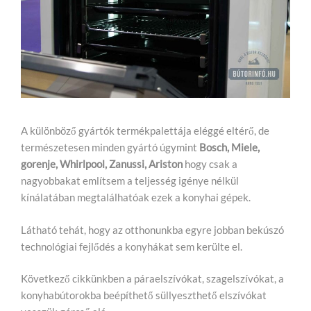
A különböző gyártók termékpalettája eléggé eltérő, de
természetesen minden gyártó úgymint
Bosch, Miele,
gorenje, Whirlpool, Zanussi, Ariston
hogy csak a
nagyobbakat említsem a teljesség igénye nélkül
kínálatában megtalálhatóak ezek a konyhai gépek.
Látható tehát, hogy az otthonunkba egyre jobban bekúszó
technológiai fejlődés a konyhákat sem kerülte el.
Következő cikkünkben a páraelszívókat, szagelszívókat, a
konyhabútorokba beépíthető süllyeszthető elszívókat