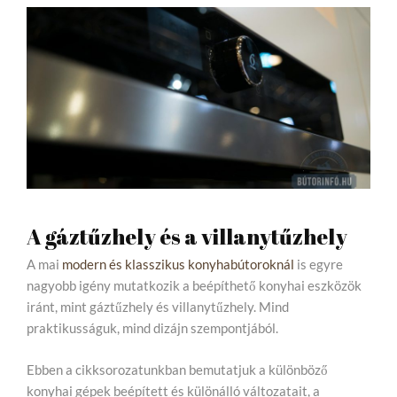
A gáztűzhely és a villanytűzhely
A mai
modern és klasszikus konyhabútoroknál
is egyre
nagyobb igény mutatkozik a beépíthető konyhai eszközök
iránt, mint gáztűzhely és villanytűzhely. Mind
praktikusságuk, mind dizájn szempontjából.
Ebben a cikksorozatunkban bemutatjuk a különböző
konyhai gépek beépített és különálló változatait, a