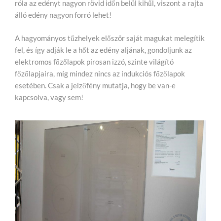
róla az edényt nagyon rövid időn belül kihűl, viszont a rajta
álló edény nagyon forró lehet!
A hagyományos tűzhelyek először saját magukat melegítik
fel, és így adják le a hőt az edény aljának, gondoljunk az
elektromos főzőlapok pirosan izzó, szinte világító
főzőlapjaira, míg mindez nincs az indukciós főzőlapok
esetében. Csak a jelzőfény mutatja, hogy be van-e
kapcsolva, vagy sem!