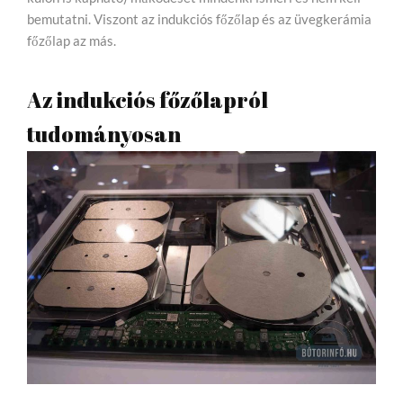
bemutatni. Viszont az indukciós főzőlap és az üvegkerámia
főzőlap az más.
Az indukciós főzőlapról
tudományosan