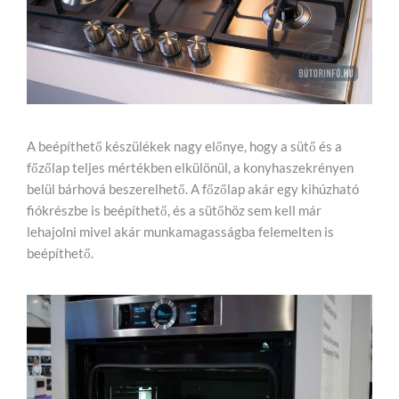
A beépíthető készülékek nagy előnye, hogy a sütő és a
főzőlap teljes mértékben elkülönül, a konyhaszekrényen
belül bárhová beszerelhető. A főzőlap akár egy kihúzható
fiókrészbe is beépíthető, és a sütőhöz sem kell már
lehajolni mivel akár munkamagasságba felemelten is
beépíthető.