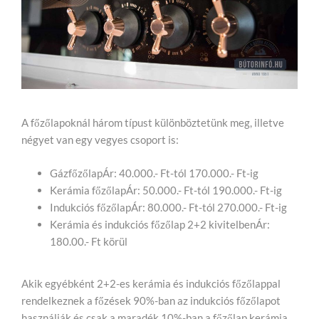
A főzőlapoknál három típust különböztetünk meg, illetve
négyet van egy vegyes csoport is:
GázfőzőlapÁr: 40.000.- Ft-tól 170.000.- Ft-ig
Kerámia főzőlapÁr: 50.000.- Ft-tól 190.000.- Ft-ig
Indukciós főzőlapÁr: 80.000.- Ft-tól 270.000.- Ft-ig
Kerámia és indukciós főzőlap 2+2 kivitelbenÁr:
180.00.- Ft körül
Akik egyébként 2+2-es kerámia és indukciós főzőlappal
rendelkeznek a főzések 90%-ban az indukciós főzőlapot
használják és csak a maradék 10%-ban a főzőlap kerámia