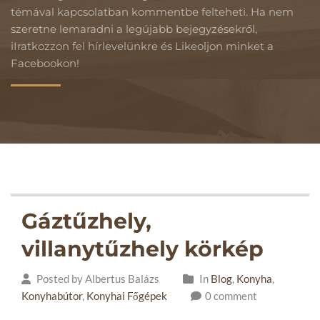
témával kapcsolatban kommentbe felteheti. Ha nem
szeretne lemaradni a legújabb bejegyzésekről,
iIratkozzon fel hírlevelünkre és Likeoljon minket a
Facebookon!
Gáztűzhely,
villanytűzhely körkép
Posted by Albertus Balázs
In
Blog
,
Konyha
,
Konyhabútor
,
Konyhai Főgépek
0 comment