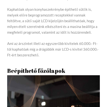
Kaphatóak olyan konyhaszekrénybe építhető sütők is,
melyek előre beprogramozott receptekkel vannak
feltöltve, a sütő saját LCD kijelzőjén beállíthatóak, hogy
milyen ételt szeretnénk elkészíteni és a masina beállítja a
megfelelő programot, valamint az időt is hozzárendeli.
Ami az árszintet illeti az egyszerűbb kivitelek 60.000.- Ft-
tól kaphatóak míg a drágábbik már LCD-s kivitel 360.000.-
Ft-ért beszerezhető.
Beépíthető főzőlapok