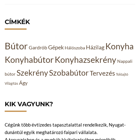
CÍMKÉK
Bútor
Konyha
Gépek
Házilag
Gardrób
Hálószoba
Konyhabútor
Konyhazsekrény
Nappali
Szekrény
Szobabútor
Tervezés
bútor
Tolóajtó
Ágy
Világítás
KIK VAGYUNK?
Cégünk több évtizedes tapasztalattal rendelkezik, Nyugat-
dunántúl egyik meghatározó faipari vállalata.
A tervezésben és a munkák kivitelezésében mérnökök,