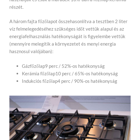
részét.
A három fajta főzőlapot összehasonlítva a tesztben 2 liter
víz felmelegedéséhez szükséges időt vettük alapul és az
energiafelhasználás hatékonyságát is figyelembe vettük
(mennyire melegítik a környezetet és menyi energia
hasznosul valójában):
Gázfőzőlap9 perc / 52%-os hatékonyság
Kerámia főzőlap10 perc / 65%-os hatékonyság
Indukciós főzőlap4 perc / 90%-os hatékonyság