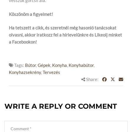
vesszük górcső alá.
Köszönöm a figyelmet!
Ha tetszett a cikk, és szeretnél még hasonló tanácsokat
olvasni, akkor iratkozz fel a hírlevelünkre és Likeolj minket
a Facebookon!
Tags:
Bútor
,
Gépek
,
Konyha
,
Konyhabútor
,
Konyhazsekrény
,
Tervezés
Share:
WRITE A REPLY OR COMMENT