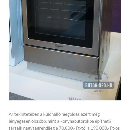
Ár tekintetében a különálló megoldás azért még
lényegesen olcsóbb, mint a konyhabútorokba építhető
társaik nagyságrendileg a 70.000.- Ft-tól a 190.000.- Ft-os