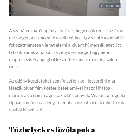
A szabályozhatóság úgy történik, hogy csökkentik az áram
erősségét, azaz növelik az ellenállást, így szinte azonnal és
fokozatmentesen lehet elérni a kívánt hőmérsékletet. Itt
látszik annak a fizikai törvényszerűsége, hogy nem
mágneseződő anyagból készült edény nem melegszik fel
rajta.
Az edény készleteket sem feltétlen kell lecserélni már
létezik olyan fém köztes betét amivel használhatóak
maradnak a nem mágnesezhető edények. Viszont a régebbi
típusú zománcos edények igenis használhatóak mivel azok
vasból készültek!
Tűzhelyek és főzőlapok a