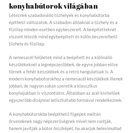
konyhabútorok világában
Léteznek szabadonálló tűzhelyek és konyhabútorba
építhető változatok. A szabadon állóaknál a tűzhely és a
főzőlap minden esetben egybeszerelt. A beépítetteknél
viszont létezik mind egybeépített és külön beszerelhető
tűzhely és főzőlap.
A nemesacél felületek mind a beépített és a különálló
készülékeknél a legnépszerűbbek, de egyre jobban előre
törnek a fehér készülékek és a retró hangulatúak is. A
modern konyhabútorokhoz a nemesacél készülékek illenek
jobban, de nagyon sokan szeretik a klasszikus
konyhájukban is viszontlátni. Általában az acél kivitelűek
egyszerűbb dizájnnal letisztultabb formával rendelkeznek.
A konyhabútorokba beépíthető főgépek méltán
örvendenek nagy népszerűségnek mivel nem rontják,
hanem javítják a bútor összképét, ha akarjuk belesimulhat