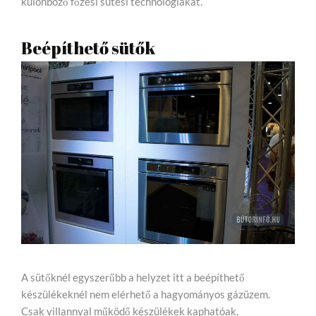
különböző főzési sütési technológiákat.
Beépíthető sütők
A sütőknél egyszerűbb a helyzet itt a beépíthető
készülékeknél nem elérhető a hagyományos gázüzem.
Csak villannyal működő készülékek kaphatóak.