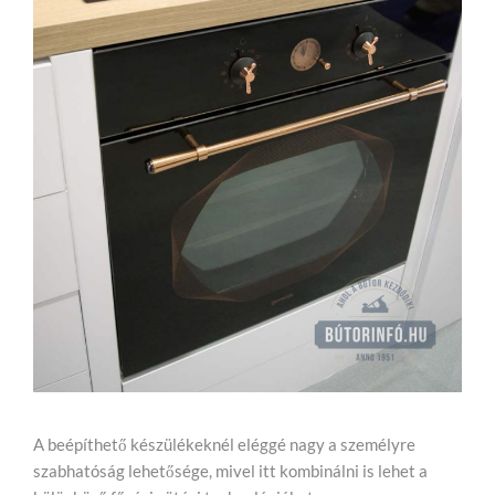
A beépíthető készülékeknél eléggé nagy a személyre
szabhatóság lehetősége, mivel itt kombinálni is lehet a