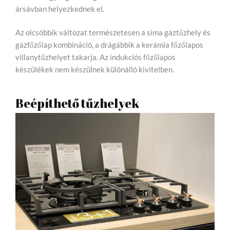
ársávban helyezkednek el.
Az olcsóbbik változat természetesen a sima gáztűzhely és
gázfőzőlap kombináció, a drágábbik a kerámia főzőlapos
villanytűzhelyet takarja. Az indukciós főzőlapos
készülékek nem készülnek különálló kivitelben.
Beépíthető tűzhelyek