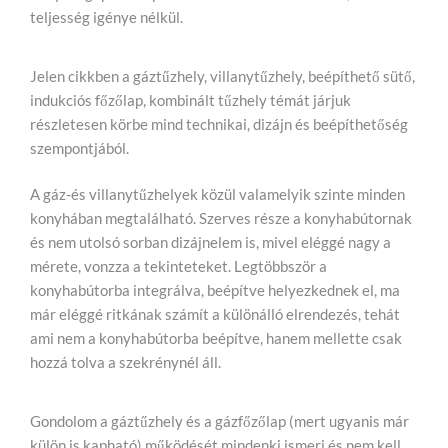
teljesség igénye nélkül.
Jelen cikkben a gáztűzhely, villanytűzhely, beépíthető sütő,
indukciós főzőlap, kombinált tűzhely témát járjuk
részletesen körbe mind technikai, dizájn és beépíthetőség
szempontjából.
A gáz-és villanytűzhelyek közül valamelyik szinte minden
konyhában megtalálható. Szerves része a konyhabútornak
és nem utolsó sorban dizájnelem is, mivel eléggé nagy a
mérete, vonzza a tekinteteket. Legtöbbször a
konyhabútorba integrálva, beépítve helyezkednek el, ma
már eléggé ritkának számít a különálló elrendezés, tehát
ami nem a konyhabútorba beépítve, hanem mellette csak
hozzá tolva a szekrénynél áll.
Gondolom a gáztűzhely és a gázfőzőlap (mert ugyanis már
külön is kapható) működését mindenki ismeri és nem kell