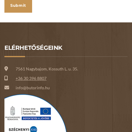
ELÉRHETŐSÉGEINK
7561 Nagybajom, Kossuth L. u. 35.
+36 30 396 8807
info@butorinfo.hu