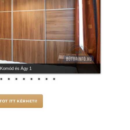
 Komód és Ágy 1
OT ITT KÉRHETI!