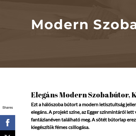
Modern Szob
Elegáns Modern Szobabútor, 
Ezt a hálószoba bútort a modern letisztultság jelle
Shares
elegáns.
A projekt színe, az Egger színmintáról lett
fantázianéven található meg. A sötét bútorlap erez
kiegészítők fémes csillogása.