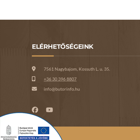
ELÉRHETŐSÉGEINK
7561 Nagybajom, Kossuth L. u. 35.
+36 30 396 8807
info@butorinfo.hu