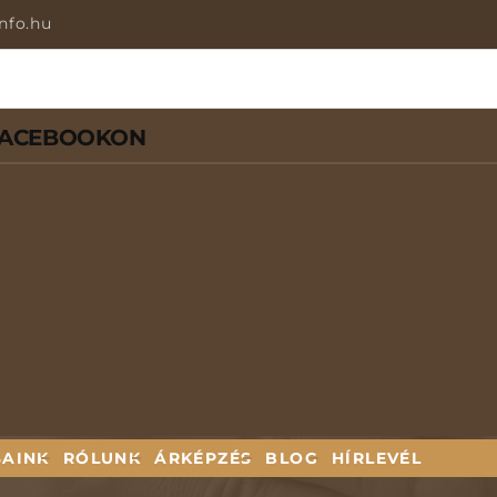
nfo.hu
FACEBOOKON
SAINK
RÓLUNK
ÁRKÉPZÉS
BLOG
HÍRLEVÉL