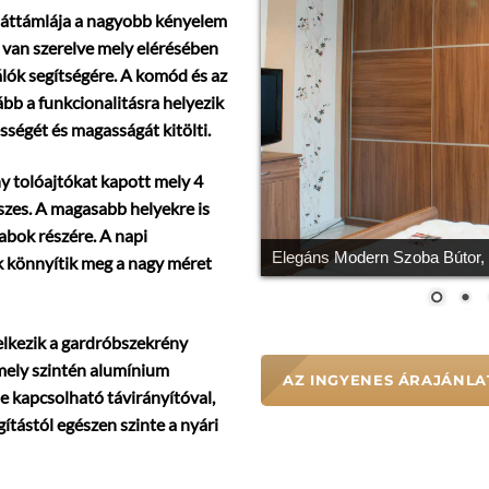
háttámlája a nagyobb kényelem
 van szerelve mely elérésében
álók segítségére. A komód és az
ább a funkcionalitásra helyezik
sségét és magasságát kitölti.
y tolóajtókat kapott mely 4
részes. A magasabb helyekre is
abok részére. A napi
Elegáns Modern Szoba Bútor,
ok könnyítik meg a nagy méret
delkezik a gardróbszekrény
amely szintén alumínium
AZ INGYENES ÁRAJÁNLAT
 be kapcsolható távirányítóval,
gítástól egészen szinte a nyári