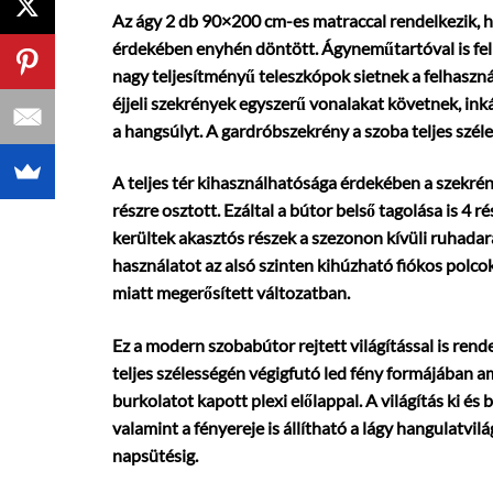
Az ágy 2 db 90×200 cm-es matraccal rendelkezik, 
érdekében enyhén döntött. Ágyneműtartóval is fel
nagy teljesítményű teleszkópok sietnek a felhaszn
éjjeli szekrények egyszerű vonalakat követnek, ink
a hangsúlyt. A gardróbszekrény a szoba teljes széle
A teljes tér kihasználhatósága érdekében a szekrén
részre osztott. Ezáltal a bútor belső tagolása is 4 
kerültek akasztós részek a szezonon kívüli ruhadar
használatot az alsó szinten kihúzható fiókos polc
miatt megerősített változatban.
Ez a modern szobabútor rejtett világítással is ren
teljes szélességén végigfutó led fény formájában 
burkolatot kapott plexi előlappal. A világítás ki és
valamint a fényereje is állítható a lágy hangulatvilá
napsütésig.