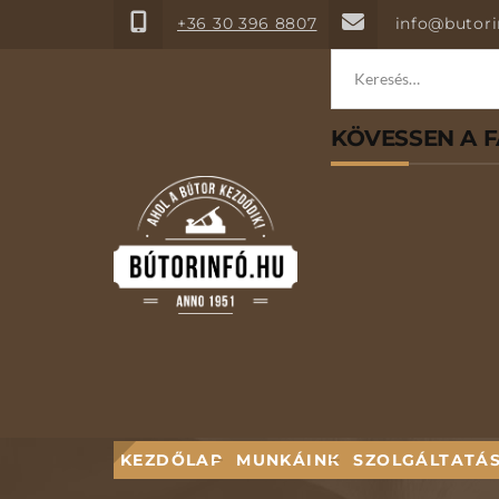
+36 30 396 8807
info@butori
Keresés:
KÖVESSEN A 
KEZDŐLAP
MUNKÁINK
SZOLGÁLTATÁ