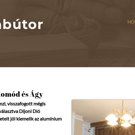
abútor
HO
Komód és Ágy
mzi, visszafogott mégis
 választva Dijoni Dió
eteit jól kiemelik az alumínium